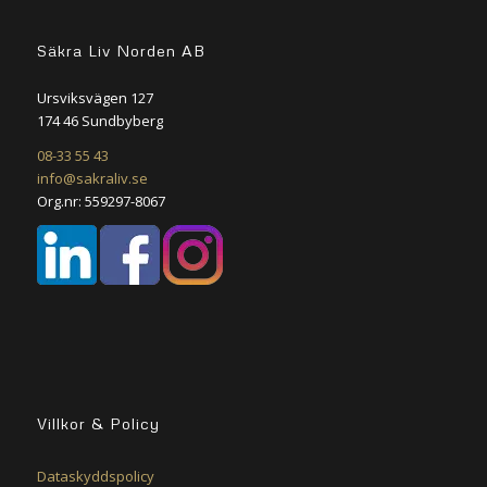
Säkra Liv Norden AB
Ursviksvägen 127
174 46 Sundbyberg
08-33 55 43
info@sakraliv.se
Org.nr: 559297-8067
Villkor & Policy
Dataskyddspolicy