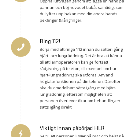
Öppna luftvägen genom att lägga en hand på
pannan och böj huvudet bakåt samtidigt som
du lyfter upp hakan med din andra hands
pekfinger & långfinger.
Ring 112!
Börja med att ringa 112 innan du sätter igång
hjärt- och lungräddning. Det är bra att känna
till att larmoperatören kan ge fortsatt
rådgivning på telefon, till exempel om hur
hjärt-lungräddning ska utföras. Använd
högtalarfunktionen på din telefon. Därefter
ska du omedelbart sätta igång med hjärt-
lungräddning, eftersom möjligheten att
personen överlever ökar om behandlingen
sätts igång direkt.
Viktigt innan påbörjad HLR
Se till att personen ligger på rygg och helst på