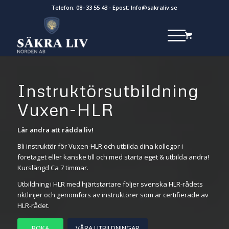
Telefon:
08–33 55 43
- Epost:
Info@sakraliv.se
Instruktörsutbildning
Vuxen-HLR
Lär andra att rädda liv!
Bli instruktör för Vuxen-HLR och utbilda dina kollegor i
företaget eller kanske till och med starta eget & utbilda andra!
Kurslängd Ca 7 timmar.
Utbildning i HLR med hjärtstartare följer svenska HLR-rådets
riktlinjer och genomförs av instruktörer som är certifierade av
HLR-rådet.
BOKA
VÅRA UTBILDNINGAR