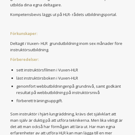
utbilda dina egna deltagare.
Kompetensbevis läggs ut på HLR- rådets utbildningsportal.
Förkunskaper:
Deltagit i Vuxen- HLR grundutbildning inom sex månader före
instruktörsutbildning.
Förberedelser:
sett instruktörsfilmen i Vuxen-HLR
läst instruktörsboken i Vuxen-HLR
genomfört webbutbildningenpå grundnivå, samt godkänt
resultat på webbutbildning på instruktörsnivå
förberett träningsuppgift.
Som instruktör i hjärt-lungräddning, krävs det självklart att
man själv är duktig på att utföra teknikerna. Men lika viktigt är
det att man också har förmågan att lära ut. Har man egna
erfarenheter av att utföra HLR kan man lägga till en mer