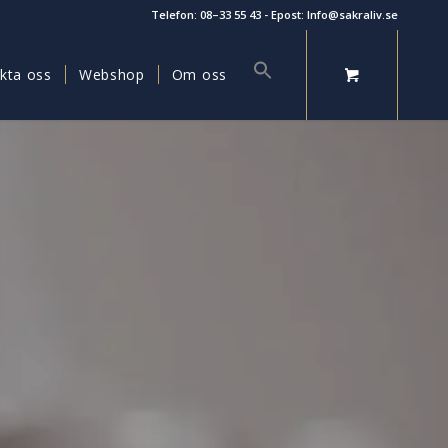
Telefon:
08–33 55 43
- Epost:
Info@sakraliv.se
Sök
efter:
kta oss
Webshop
Om oss
Sökknapp