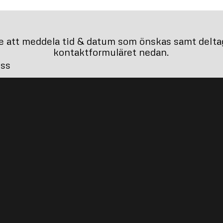
e att meddela tid & datum som önskas samt deltag
kontaktformuläret nedan.
oss