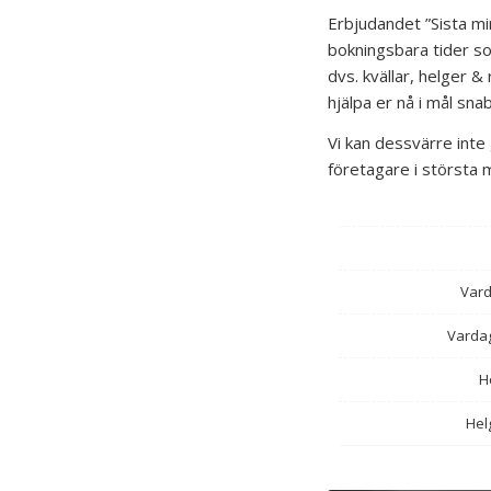
Erbjudandet ”Sista min
bokningsbara tider som
dvs. kvällar, helger &
hjälpa er nå i mål sna
Vi kan dessvärre inte
företagare i största m
Vard
Vardag
H
Helg