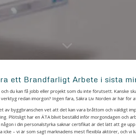
ra ett Brandfarligt Arbete i sista m
och du kan få jobb eller projekt som du inte förutsett. Kanske ska
verktyg redan imorgon? Ingen fara, Säkra Liv Norden är här för at
et av byggbranschen vet att det kan vara bråttom och väldigt impu
l sving. Plötsligt har en ÄTA blivit beställd inför morgondagen och a
r någon i din personalstyrka saknar certifikat är det lätt att ge upp
ta icke – vi är som sagt marknadens mest flexibla aktörer, och vi 