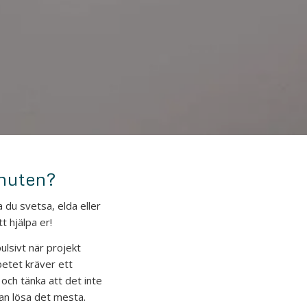
inuten?
 du svetsa, elda eller
t hjälpa er!
lsivt när projekt
rbetet kräver ett
 och tänka att det inte
kan lösa det mesta.