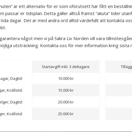
uten” är ett alternativ för er som oförutsett har fått en beställnin
 passar er tidsplan. Detta gäller alltså främst ”akuta” tider utan
 röda dagar. Det är med andra ord alltid värdefullt att kontakta oss
bbt.
 garantera något men vi på Säkra Liv Norden vill vara tillmötesgåen
öjliga utsträckning. Kontakta oss för mer information kring sista 
Startavgift inkl. 3 deltagare
Tilläg
agar, Dagtid:
10.000 kr
ar, Kvällstid:
15.000 kr
elger, Dagtid:
20.000 kr
er, Kvällstid:
25.000 kr