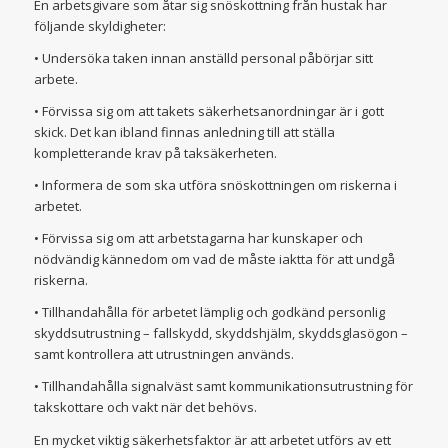
En arbetsgivare som åtar sig snöskottning från hustak har
följande skyldigheter:
• Undersöka taken innan anställd personal påbörjar sitt
arbete.
• Förvissa sig om att takets säkerhetsanordningar är i gott
skick. Det kan ibland finnas anledning till att ställa
kompletterande krav på taksäkerheten.
• Informera de som ska utföra snöskottningen om riskerna i
arbetet.
• Förvissa sig om att arbetstagarna har kunskaper och
nödvändig kännedom om vad de måste iaktta för att undgå
riskerna.
• Tillhandahålla för arbetet lämplig och godkänd personlig
skyddsutrustning – fallskydd, skyddshjälm, skyddsglasögon –
samt kontrollera att utrustningen används.
• Tillhandahålla signalväst samt kommunikationsutrustning för
takskottare och vakt när det behövs.
En mycket viktig säkerhetsfaktor är att arbetet utförs av ett