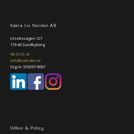
Säkra Liv Norden AB
Ursviksvägen 127
174 46 Sundbyberg
08-33 55 43
info@sakraliv.se
Org.nr: 559297-8067
Villkor & Policy